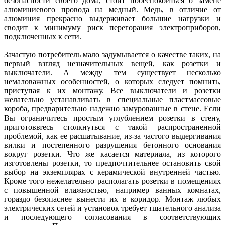
безопасности своего дома, стоит побеспокоиться о замене
алюминиевого провода на медный. Медь, в отличие от
алюминия прекрасно выдерживает большие нагрузки и
сводит к минимуму риск перегорания электроприборов,
подключенных к сети.
Зачастую потребитель мало задумывается о качестве таких, на
первый взгляд незначительных вещей, как розетки и
выключатели. А между тем существует несколько
немаловажных особенностей, о которых следует помнить,
приступая к их монтажу. Все выключатели и розетки
желательно устанавливать в специальные пластмассовые
короба, предварительно надежно замурованные в стене. Если
Вы ограничитесь простым углублением розетки в стену,
приготовьтесь столкнуться с такой распространенной
проблемой, как ее расшатывание, из-за частого выдергивания
вилки и постепенного разрушения бетонного основания
вокруг розетки. Что же касается материала, из которого
изготовлены розетки, то предпочтительнее остановить свой
выбор на экземплярах с керамической внутренней частью.
Кроме того нежелательно располагать розетки в помещениях
с повышенной влажностью, например ванных комнатах,
гораздо безопаснее вынести их в коридор. Монтаж любых
электрических сетей и установок требует тщательного анализа
и последующего согласования в соответствующих