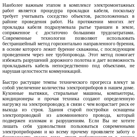
Наиболее важным этапом в комплексе электромонтажных
работ является процедура прокладки кабеля, поскольку
требует учитывать соседство объектов, расположенных в
районе проведения работ. На протяжении многих лет
прокладка кабеля подразумевала рытье траншеи в земле,
сопряженное с достаточно большими трудозатратами.
Современные технологии позволяют использовать
бестраншейный метод горизонтально направленного бурения,
в основе которого лежит бурение скважины, с последующим
проведением через нее трубопровода. Этот метод помогает
избежать разрушений дорожного полотна и дает возможность
прокладывать кабель непосредственно под объектами, не
нарушая целостности коммуникаций.
Быстро растущие темпы технического прогресса влекут за
собой увеличение количества электроприборов в нашем доме.
Кухонные вытяжки, стиральные машины, компьютеры,
кондиционеры и прочая техника создают определенную
нагрузку на электропроводку, в связи с чем возрастает риск ее
выхода из строя. Здания старой постройки оснащены
электропроводкой из алюминиевого провода, который
подвержен изломам и разрушениям. Если Вы не хотите
лишать себя удовольствия пользоваться современными
электроприборами и ко всему прочему проявляете заботу о