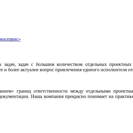
хносервис»
дач, задач с большим количеством отдельных проектных раб
олее и более актуален вопрос привлечения единого исполнителя о
анием» границ ответственности между отдельными проектн
документации. Наша компания прекрасно понимает на практик