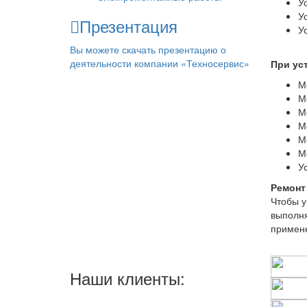
У
У
Презентация
У
Вы можете скачать презентацию о
деятельности компании «Техносервис»
При ус
М
М
М
М
М
М
У
Ремонт
Чтобы у
выполня
примене
Наши клиенты: