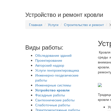
Устройство и ремонт кровли
Главная
Услуги
Строительство и ремонт
Уст
Виды работы:
Кровля 
Обследование зданий
среды 
Проектирование
внимани
Авторский надзор
кровли.
Услуги генпроектировщика
ремонту
Инженерно-геодезические
работы
Инженерные системы
Устройство кровли
Традици
Фасадные работы
кровли 
Сантехнические работы
Слаботочные работы
У
Электромонтажные работы